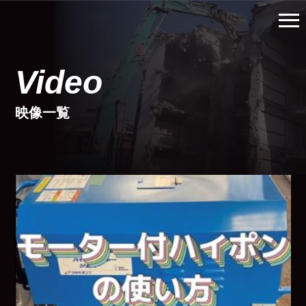
メ
ニ
ュ
Video
ー
を
開
映像一覧
く