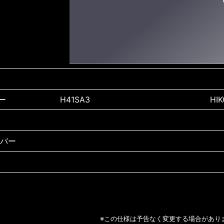
ー
H41SA3
HIK
バー
リル
DH40SR
HIK
パクトドライバ
PJ-ID144
ma
HK1800L
マ
※この仕様は予告なく変更する場合があり