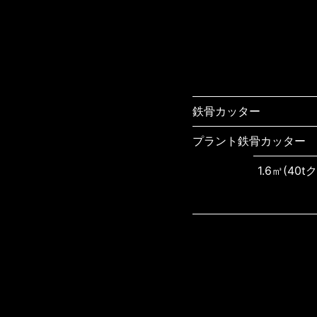
鉄骨カッター
プラント鉄骨カッター
0.08㎥(1.
0.12-0.1
1.6㎥(40
用)
0.25㎥(6
0.45㎥(1
0.7㎥(20