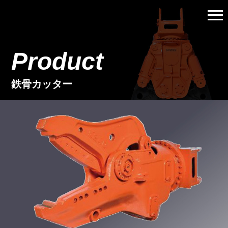
メ
ニ
ュ
Product
ー
を
開
鉄骨カッター
く