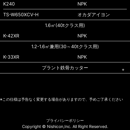
K240
NPK
TS-W650XCV-H
オカダアイヨン
1.6㎥(40tクラス用)
K-42XR
NPK
1.2-1.6㎥兼用(30～40tクラス用)
K-33XR
NPK
プラント鉄骨カッター
1.6㎥(40tクラス用)
PD450R
NPK
※この仕様は予告なく変更する場合がありますので、予めご了承ください
PD500R
NPK
プライバシーポリシー
Copyright © Nishicon,Inc. All Right Reserved.