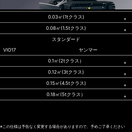
0.03㎥(1tクラス)
0.08㎥(1.5tクラス)
スタンダード
SK008
コベルコ
スタンダード
SV05-B
ヤンマー
VIO17
ヤンマー
SV08-1A
ヤンマー
0.1㎥(2tクラス）
VIO10-2A
ヤンマー
0.12㎥(3tクラス)
スタンダード
VIO20-6
ヤンマー
0.15㎥(4.5tクラス)
スタンダード
PC30MR-5
コマツ
0.18㎥(5tクラス）
木造家屋解体機
VIO30-6
ヤンマー
PC35MR-3
コマツ
スタンダード
ZX30U-5B
日立建機
PC45MR-5
コマツ
木造家屋解体機
※この仕様は予告なく変更する場合がありますので、予めご了承ください
VIO45-6
ヤンマー