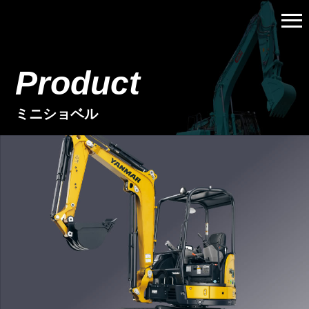
メ
ニ
ュ
Product
ー
を
開
ミニショベル
く